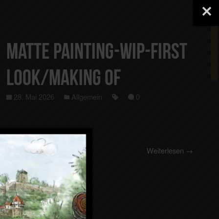
Matte Painting-Wip-First
Look/Making Of
28. Mai 2026
Allgemein
0
Weiterlesen →