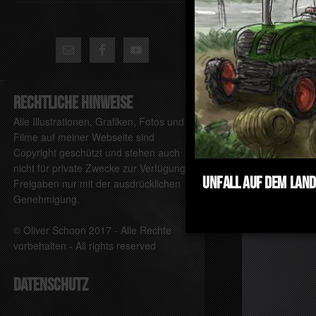
Rechtliche Hinweise
Alle Illustrationen, Grafiken, Fotos und
Filme auf meiner Webseite sind
Copyright geschützt und stehen auch
nicht für private Zwecke zur Verfügung.
Unfall auf dem Lan
Freigaben nur mit der ausdrücklichen
Genehmigung.
© Oliver Schoon 2017 - Alle Rechte
vorbehalten - All rights reserved
DATENSCHUTZ