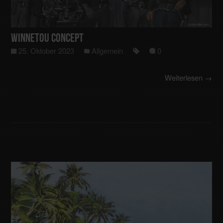
Winnetou Concept
25. Oktober 2023
Allgemein
0
Weiterlesen →