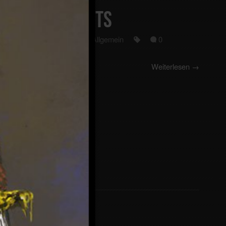
Three Bandits
6. November 2024
Allgemein
0
Weiterlesen →