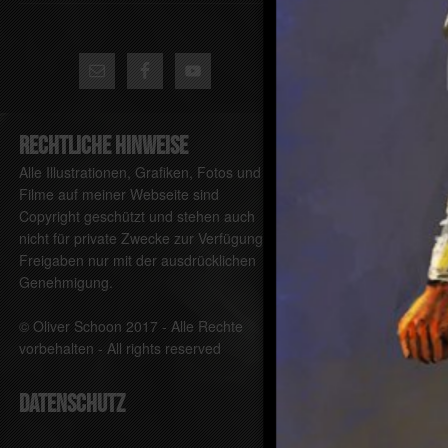
Rechtliche Hinweise
Alle Illustrationen, Grafiken, Fotos und
Filme auf meiner Webseite sind
Copyright geschützt und stehen auch
nicht für private Zwecke zur Verfügung.
Freigaben nur mit der ausdrücklichen
Genehmigung.
© Oliver Schoon 2017 - Alle Rechte
vorbehalten - All rights reserved
DATENSCHUTZ