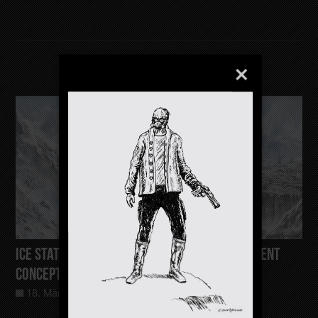
Ice Station-Sci-Fi Matte Painting/Environment
Concept
18. März 2024
Allgemein
0