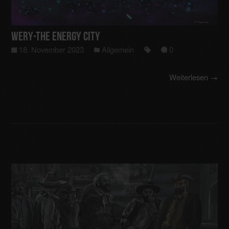
WERY-The Energy City
18. November 2023
Allgemein
0
Weiterlesen →