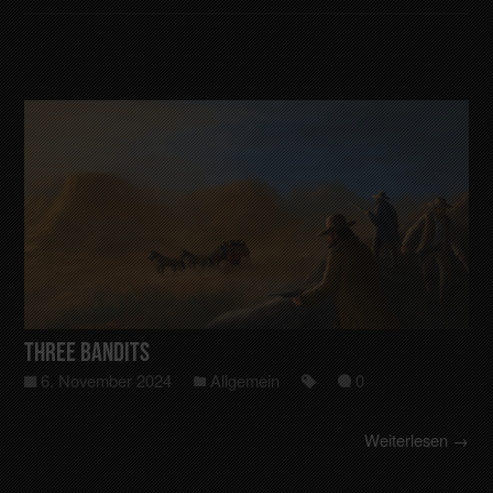
Three Bandits
6. November 2024
Allgemein
0
Weiterlesen →