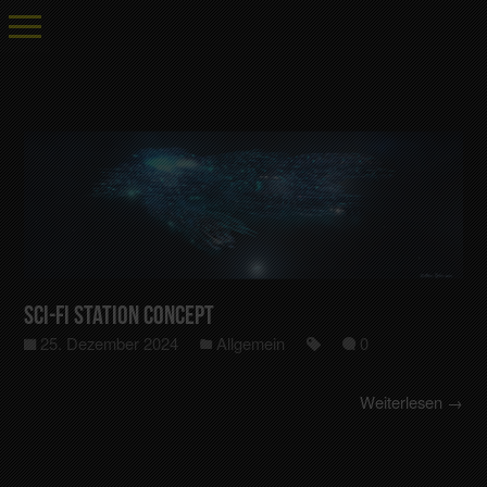
Sci-Fi Station Concept
25. Dezember 2024
Allgemein
0
Weiterlesen →